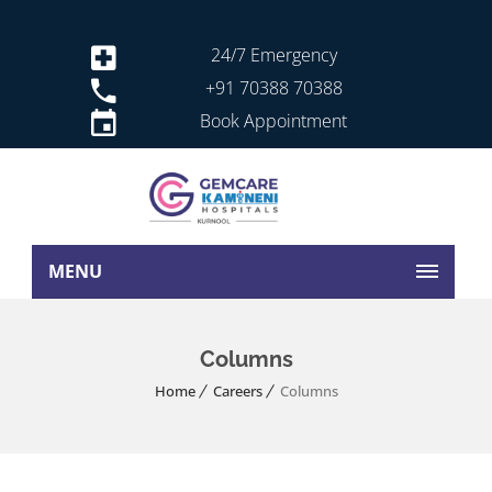
24/7 Emergency
+91 70388 70388
Book Appointment
MENU
Columns
Home
Careers
Columns